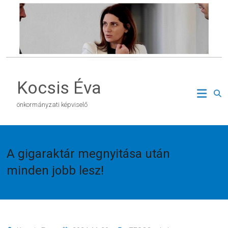
Skip
to
content
Kocsis Éva
önkormányzati képviselő
A gigaraktár megnyitása után
minden jobb lesz!