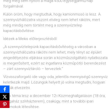
még meg sem nyitott a maga 4500 egységjármű/nap
forgalmával.
Külön öröm, hogy megtudtuk, hogy kamionmosó is lesz. A
szennyvízhálózatra viszont elvileg nem lehet rákötni, mert
még mindig nem történt meg a szennyvíztelep
kapacitásbővítése.
Idézek a Mekis előterjesztésből:
„A szennyvíztelepünk kapacitásbővítéséig a városban a
szennyvízhálózatra rákötni nem lehet, mely tényt az épület
engedélyezési eljárása során a közműszolgáltató nyilatkozata
is megerősített, ezért az ingatlanra közműpótló berendezést
– zárt szennyvíztároló – terveztek.”
Vízvisszaforgató ide vagy oda, jelentős mennyiségű szennyvíz
keletkezik majd. Lózungok helyett jó volna megtudni, hogyan
fogják elvezetni.
Ez is téma lesz a december 12-i Közmeghallgatáson (18 óra,
Sárgaház színházterem), csakúgy, mint a további ipari
csarnokok létesítése.