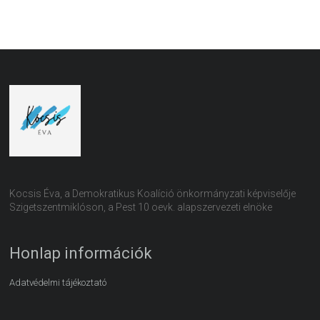
Kocsis Éva, a Demokratikus Koalíció önkormányzati képviselője
Szigetszentmiklóson, a Pest 10 oevk. alapszervezeti elnöke
Honlap információk
Adatvédelmi tájékoztató