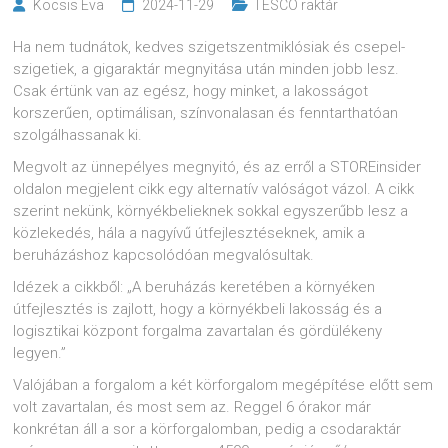
Kocsis Eva
2024-11-29
TESCO raktár
Ha nem tudnátok, kedves szigetszentmiklósiak és csepel-
szigetiek, a gigaraktár megnyitása után minden jobb lesz.
Csak értünk van az egész, hogy minket, a lakosságot
korszerűen, optimálisan, színvonalasan és fenntarthatóan
szolgálhassanak ki.
Megvolt az ünnepélyes megnyitó, és az erről a STOREinsider
oldalon megjelent cikk egy alternatív valóságot vázol. A cikk
szerint nekünk, környékbelieknek sokkal egyszerűbb lesz a
közlekedés, hála a nagyívű útfejlesztéseknek, amik a
beruházáshoz kapcsolódóan megvalósultak.
Idézek a cikkből: „A beruházás keretében a környéken
útfejlesztés is zajlott, hogy a környékbeli lakosság és a
logisztikai központ forgalma zavartalan és gördülékeny
legyen.”
Valójában a forgalom a két körforgalom megépítése előtt sem
volt zavartalan, és most sem az. Reggel 6 órakor már
konkrétan áll a sor a körforgalomban, pedig a csodaraktár