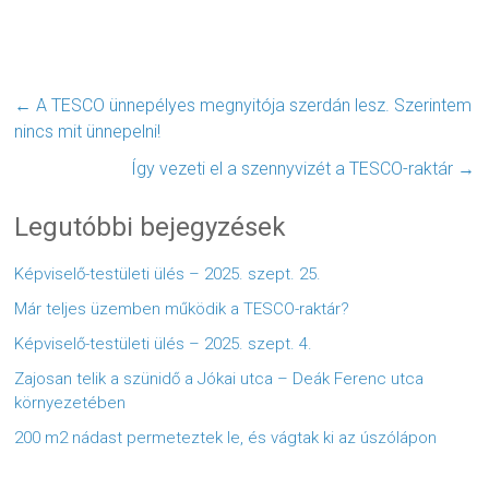
←
A TESCO ünnepélyes megnyitója szerdán lesz. Szerintem
nincs mit ünnepelni!
Így vezeti el a szennyvizét a TESCO-raktár
→
Legutóbbi bejegyzések
Képviselő-testületi ülés – 2025. szept. 25.
Már teljes üzemben működik a TESCO-raktár?
Képviselő-testületi ülés – 2025. szept. 4.
Zajosan telik a szünidő a Jókai utca – Deák Ferenc utca
környezetében
200 m2 nádast permeteztek le, és vágtak ki az úszólápon