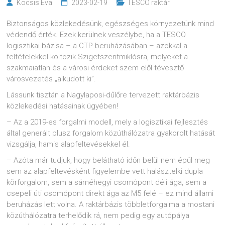
Kocsis Eva
2023-02-19
TESCO raktár
Biztonságos közlekedésünk, egészséges környezetünk mind
védendő érték. Ezek kerülnek veszélybe, ha a TESCO
logisztikai bázisa – a CTP beruházásában – azokkal a
feltételekkel költözik Szigetszentmiklósra, melyeket a
szakmaiatlan és a városi érdeket szem elől tévesztő
városvezetés „alkudott ki”.
Lássunk tisztán a Nagylaposi-dűlőre tervezett raktárbázis
közlekedési hatásainak ügyében!
– Az a 2019-es forgalmi modell, mely a logisztikai fejlesztés
által generált plusz forgalom közúthálózatra gyakorolt hatását
vizsgálja, hamis alapfeltevésekkel él.
– Azóta már tudjuk, hogy belátható időn belül nem épül meg
sem az alapfeltevésként figyelembe vett halásztelki dupla
körforgalom, sem a sáméhegyi csomópont déli ága, sem a
csepeli úti csomópont direkt ága az M5 felé – ez mind állami
beruházás lett volna. A raktárbázis többletforgalma a mostani
közúthálózatra terhelődik rá, nem pedig egy autópálya