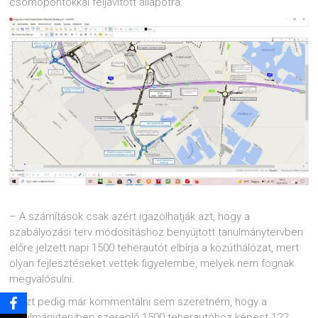
csomópontokkal feljavított állapotra.
– A számítások csak azért igazolhatják azt, hogy a
szabályozási terv módosításhoz benyújtott tanulmánytervben
előre jelzett napi 1500 teherautót elbírja a közúthálózat, mert
olyan fejlesztéseket vettek figyelembe, melyek nem fognak
megvalósulni.
– Azt pedig már kommentálni sem szeretném, hogy a
tanulmánytervben szereplő 1500 teherautóhoz képest 122