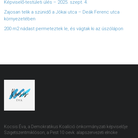
Képviselő-testületi ülés – 2025. szept. 4.
Zajosan telik a szünidő a Jókai utca – Deák Ferenc utca
környezetében
200 m2 nádast permeteztek le, és vágtak ki az úszólápon
Kocsis Éva, a Demokratikus Koalíció önkormányzati képviselője
Szigetszentmiklóson, a Pest 10 oevk. alapszervezeti elnöke