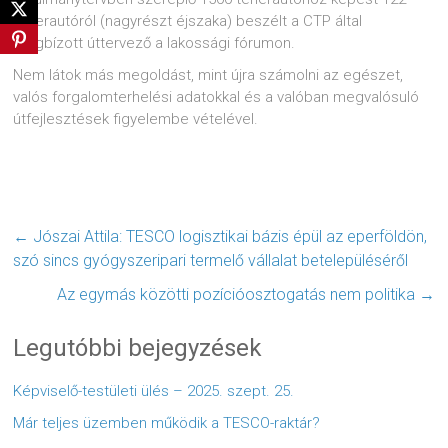
teherautóról (nagyrészt éjszaka) beszélt a CTP által
megbízott úttervező a lakossági fórumon.
Nem látok más megoldást, mint újra számolni az egészet,
valós forgalomterhelési adatokkal és a valóban megvalósuló
útfejlesztések figyelembe vételével.
←
Jószai Attila: TESCO logisztikai bázis épül az eperföldön,
szó sincs gyógyszeripari termelő vállalat betelepüléséről
Az egymás közötti pozícióosztogatás nem politika
→
Legutóbbi bejegyzések
Képviselő-testületi ülés – 2025. szept. 25.
Már teljes üzemben működik a TESCO-raktár?