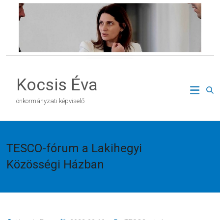
Skip
to
content
Kocsis Éva
önkormányzati képviselő
TESCO-fórum a Lakihegyi
Közösségi Házban