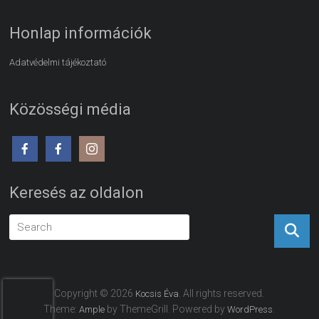
Honlap információk
Adatvédelmi tájékoztató
Közösségi média
Keresés az oldalon
Copyright © 2026
. All rights reserved.
Kocsis Éva
Theme:
by ThemeGrill. Powered by
.
Ample
WordPress