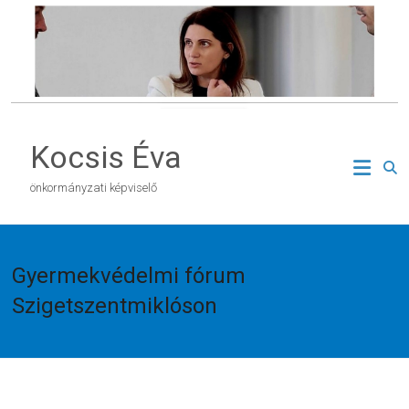
Skip
to
content
Kocsis Éva
önkormányzati képviselő
Gyermekvédelmi fórum
Szigetszentmiklóson