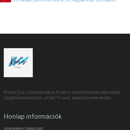
200 m2 nádast permeteztek le, és vágtak ki az úszólápon
Kocsis Éva, a Demokratikus Koalíció önkormányzati képviselője
Szigetszentmiklóson, a Pest 10 oevk. alapszervezeti elnöke
Honlap információk
Adatvédelmi tájékoztató