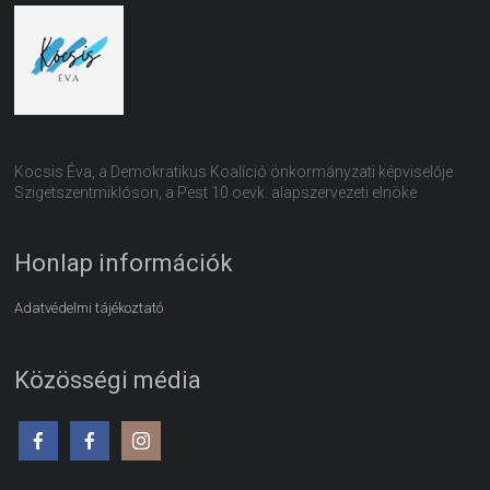
Kocsis Éva, a Demokratikus Koalíció önkormányzati képviselője
Szigetszentmiklóson, a Pest 10 oevk. alapszervezeti elnöke
Honlap információk
Adatvédelmi tájékoztató
Közösségi média