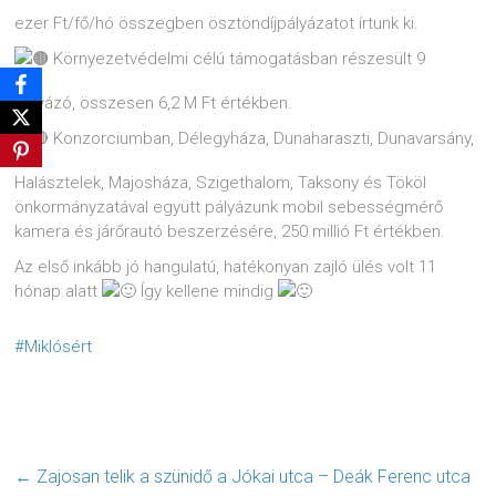
ezer Ft/fő/hó összegben ösztöndíjpályázatot írtunk ki.
Környezetvédelmi célú támogatásban részesült 9
pályázó, összesen 6,2 M Ft értékben.
Konzorciumban, Délegyháza, Dunaharaszti, Dunavarsány,
Halásztelek, Majosháza, Szigethalom, Taksony és Tököl
önkormányzatával együtt pályázunk mobil sebességmérő
kamera és járőrautó beszerzésére, 250 millió Ft értékben.
Az első inkább jó hangulatú, hatékonyan zajló ülés volt 11
hónap alatt
Így kellene mindig
#Miklósért
←
Zajosan telik a szünidő a Jókai utca – Deák Ferenc utca