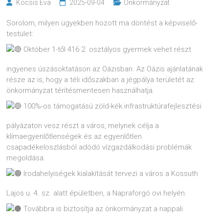
Kocsis Eva
2025-09-04
Önkormányzat
Sorolom, milyen ügyekben hozott ma döntést a képviselő-
testület:
Október 1-től 416 2. osztályos gyermek vehet részt
ingyenes úszásoktatáson az Oázisban. Az Oázis ajánlatának
része az is, hogy a téli időszakban a jégpálya területét az
önkormányzat térítésmentesen használhatja.
100%-os támogatású zöld-kék infrastruktúrafejlesztési
pályázaton vesz részt a város, melynek célja a
klímaegyenlőtlenségek és az egyenlőtlen
csapadékeloszlásból adódó vízgazdálkodási problémák
megoldása.
Irodahelyiségek kialakítását tervezi a város a Kossuth
Lajos u. 4. sz. alatt épületben, a Napraforgó ovi helyén.
Továbbra is biztosítja az önkormányzat a nappali