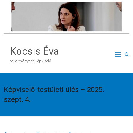
Skip
to
content
Kocsis Éva
önkormányzati képviselő
Képviselő-testületi ülés – 2025.
szept. 4.