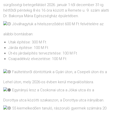
sürgősségi betegellátást 2026. január 1-től december 31-ig
hétfőtől péntekig 8 és 16 óra között a Remete u. 9. szám alatti
Dr. Bakonya Mária Egészségház épületében.
Jóváhagytuk a hitelszerződést 600 M Ft felvételére az
alábbi bontásban:
Utak építése: 300 M Ft
Járda építése: 100 M Ft
Út-és járdaépítés terveztetése: 100 M Ft
Csapadékvíz elvezetése: 100 M Ft
Faültetésről döntöttünk a Gyári úton, a Csepeli úton és a
Lehel úton, mely 2026-os évben kerül megvalósításra.
Egyirányú lesz a Csokonai utca a Jókai utca és a
Dorottya utca közötti szakaszon, a Dorottya utca irányában.
55 kiemelkedően tanuló, rászoruló gyermek számára 20