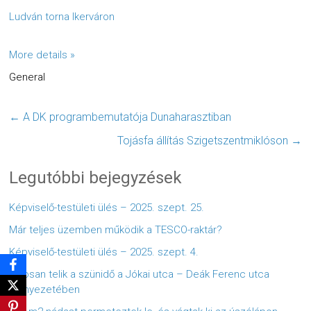
Ludván torna Ikerváron
More details »
General
←
A DK programbemutatója Dunaharasztiban
Tojásfa állítás Szigetszentmiklóson
→
Legutóbbi bejegyzések
Képviselő-testületi ülés – 2025. szept. 25.
Már teljes üzemben működik a TESCO-raktár?
Képviselő-testületi ülés – 2025. szept. 4.
Zajosan telik a szünidő a Jókai utca – Deák Ferenc utca
környezetében