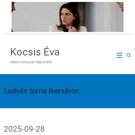
Skip
to
content
Kocsis Éva
önkormányzati képviselő
Ludván torna Ikerváron
2025-09-28