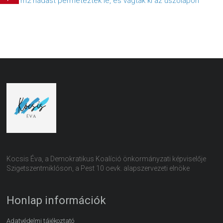
200 m2 nádast permeteztek le, és vágtak ki az úszólápon
Kocsis Éva, a Demokratikus Koalíció önkormányzati képviselője
Szigetszentmiklóson, a Pest 10 oevk. alapszervezeti elnöke
Honlap információk
Adatvédelmi tájékoztató