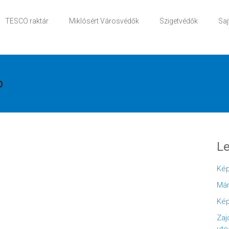
TESCO raktár
Miklósért Városvédők
Szigetvédők
Saj
p
Le
Kép
Már
Kép
Zaj