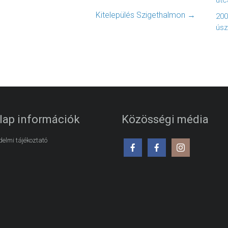
utc
Kitelepülés Szigethalmon
→
200
úsz
lap információk
Közösségi média
elmi tájékoztató