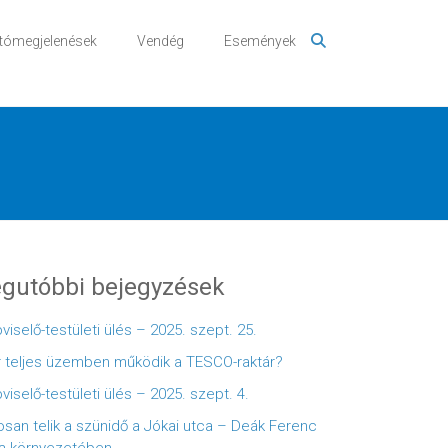
tómegjelenések
Vendég
Események
gutóbbi bejegyzések
viselő-testületi ülés – 2025. szept. 25.
 teljes üzemben működik a TESCO-raktár?
viselő-testületi ülés – 2025. szept. 4.
osan telik a szünidő a Jókai utca – Deák Ferenc