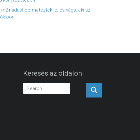
a környezetében
 m2 nádast permeteztek le, és vágtak ki az
ólápon
Keresés az oldalon