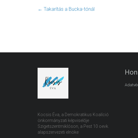
←
Takarítás a Bucka-tónál
Hon
Adatvéd
Kocsis Éva, a Demokratikus Koalíció
önkormányzati képviselője
Szigetszentmiklóson, a Pest 10 oevk.
alapszervezeti elnöke