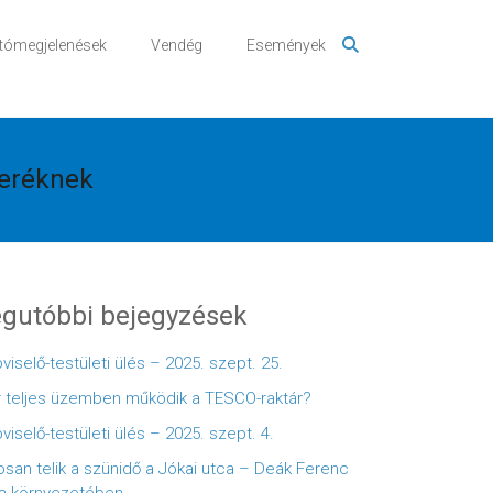
tómegjelenések
Vendég
Események
teréknek
gutóbbi bejegyzések
viselő-testületi ülés – 2025. szept. 25.
 teljes üzemben működik a TESCO-raktár?
viselő-testületi ülés – 2025. szept. 4.
osan telik a szünidő a Jókai utca – Deák Ferenc