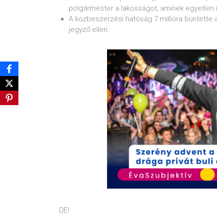
polgármester a lakosságot, aminek egyetlen in
A közbeszerzési hatóság 7 millióra büntette a
jegyző ellen.
DE!