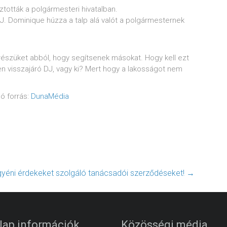
ztották a polgármesteri hivatalban.
. Dominique húzza a talp alá valót a polgármesternek
részüket abból, hogy segítsenek másokat. Hogy kell ezt
n visszajáró DJ, vagy ki? Mert hogy a lakosságot nem
ó forrás:
DunaMédia
gyéni érdekeket szolgáló tanácsadói szerződéseket!
→
lap információk
Közösségi média