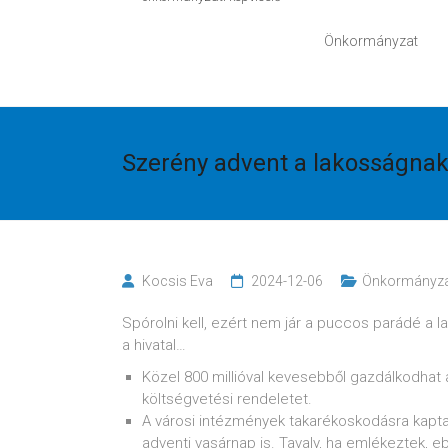
Önkormányzat
Szerény advent a lakosságnak 
Kocsis Eva
2024-12-06
Önkormányz
Spórolni kell, ezért nem jár a puccos parádé a 
a hivatal…
Közel 800 millióval kevesebből gazdálkodhat a
költségvetési rendeletet.
A városi intézmények takarékoskodásra kaptak
adventi vasárnap is. Tavaly, ha emlékeztek, e