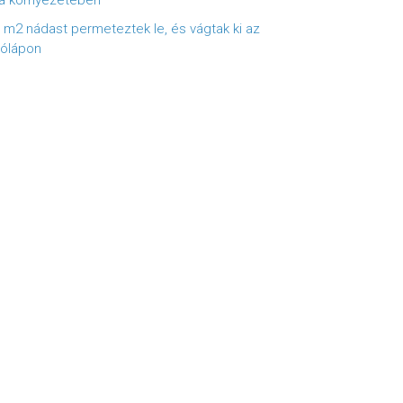
a környezetében
 m2 nádast permeteztek le, és vágtak ki az
ólápon