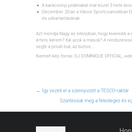
A karácsonyi jutalmakat már közel 3 hete kios
December 20-án a Városi Sportcsarnokban DJ
és udvartartásának.
Azt mondja Nagy az interjúban, hogy kivennék a 
érteni, kérem? Kik azok a mások? A rendszerese
segíti a privát buli, az biztos…
Kiemelt kép forrás: DJ DOMINIQUE OFFICIAL, vide
←
Így vezeti el a szennyvizét a TESCO-raktár
Szüntessük meg a felesleges és e
Hon