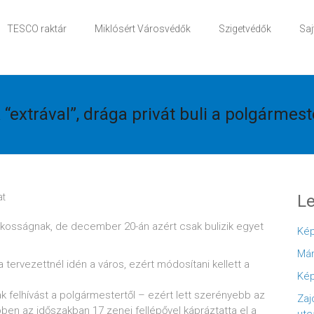
TESCO raktár
Miklósért Városvédők
Szigetvédők
Saj
“extrával”, drága privát buli a polgármes
at
Le
lakosságnak, de december 20-án azért csak bulizik egyet
Kép
Már
 tervezettnél idén a város, ezért módosítani kellett a
Kép
 felhívást a polgármestertől – ezért lett szerényebb az
Zaj
bben az időszakban 17 zenei fellépővel kápráztatta el a