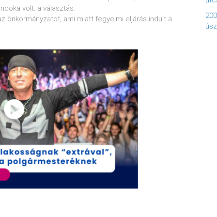
utc
doka volt: a választás.
200
z önkormányzatot, ami miatt fegyelmi eljárás indult a
úsz