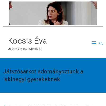
Skip
to
content
Kocsis Éva
önkormányzati képviselő
Játszósarkot adományoztunk a
lakihegyi gyerekeknek