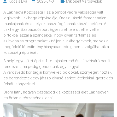
Kocsis Eva
2023-04-01
Miklósért Városvédők
A Lakihegyi Közösségi Ház álomból végre valósággá vált –
leginkább Lakihegy képviselője, Orosz László fáradhatatlan
munkájának és a helyiek összefogásának köszönhetően. A
Lakihegyi Szabadidősport Egyesület tele ötlettel vette
birtokba, azzal a szándékkal, hogy olyan tartalmas és
színvonalas programokat kínáljon a lakihegyieknek, melyek a
megfelelő létesítmény hiányában eddig nem szolgálhatták a
közösség épülését.
A helyi egyesület április 1-re tojáskereső és húsvétváró partit
rendezett, mi pedig gondoltunk egy nagyot:
A városvédő kör tagjai könyveket, polcokat, szőnyeget hoztak,
és berendeztek egy játszó-olvasó sarkot játékokkal, gyerek és
felnőtt könyvekkel.
Öröm látni, hogyan gazdagodik a közösségi élet Lakihegyen,
és öröm a részesének lenni!