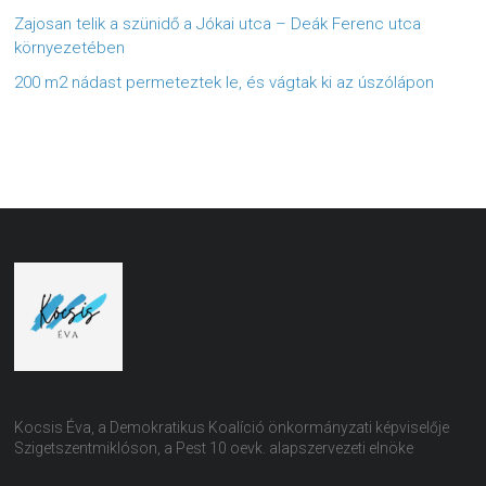
Zajosan telik a szünidő a Jókai utca – Deák Ferenc utca
környezetében
200 m2 nádast permeteztek le, és vágtak ki az úszólápon
Kocsis Éva, a Demokratikus Koalíció önkormányzati képviselője
Szigetszentmiklóson, a Pest 10 oevk. alapszervezeti elnöke