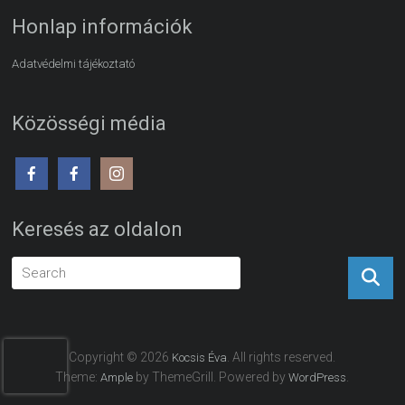
Honlap információk
Adatvédelmi tájékoztató
Közösségi média
Keresés az oldalon
Copyright © 2026
. All rights reserved.
Kocsis Éva
Theme:
by ThemeGrill. Powered by
.
Ample
WordPress