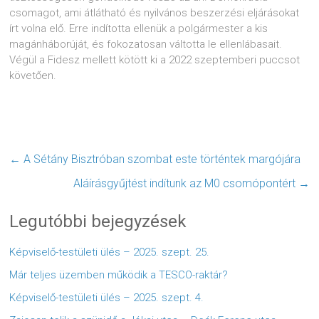
csomagot, ami átlátható és nyilvános beszerzési eljárásokat
írt volna elő. Erre indította ellenük a polgármester a kis
magánháborúját, és fokozatosan váltotta le ellenlábasait.
Végül a Fidesz mellett kötött ki a 2022 szeptemberi puccsot
követően.
←
A Sétány Bisztróban szombat este történtek margójára
Aláírásgyűjtést indítunk az M0 csomópontért
→
Legutóbbi bejegyzések
Képviselő-testületi ülés – 2025. szept. 25.
Már teljes üzemben működik a TESCO-raktár?
Képviselő-testületi ülés – 2025. szept. 4.