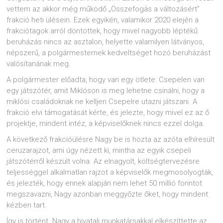
vettem az akkor még működő „Összefogás a változásért”
frakció heti ülésein. Ezek egyikén, valamikor 2020 elején a
frakciótagok arról döntöttek, hogy mivel nagyobb léptékű
beruházás nincs az asztalon, helyette valamilyen látványos,
népszerű, a polgármesternek kedveltséget hozó beruházást
valósítanának meg.
A polgármester előadta, hogy van egy ötlete: Csepelen van
egy játszótér, amit Miklóson is meg lehetne csinálni, hogy a
miklósi családoknak ne kelljen Csepelre utazni játszani. A
frakció elvi támogatását kérte, és jelezte, hogy mivel ez az ő
projektje, mindent intéz, a képviselőknek nincs ezzel dolga.
A következő frakcióülésre Nagy be is hozta az azóta elhíresült
ceruzarajzot, ami úgy nézett ki, mintha az egyik csepeli
játszótérről készült volna. Az elnagyolt, költségtervezésre
teljességgel alkalmatlan rajzot a képviselők megmosolyogták,
és jelezték, hogy ennek alapján nem lehet 50 millió forintot
megszavazni, Nagy azonban meggyőzte őket, hogy mindent
kézben tart.
Így is történt. Nagy a hivatali munkatársakkal elkészíttette az