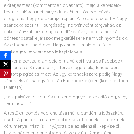
előterjesztést (kommentben olvasható), majd a képviselő-
testületi ülésen indítványozta az 50 milliós beruházás
elfogadását egy ceruzarajz alapján. Az előterjesztést – Nagy
szándéka szerint – sürgősségi indítványként tárgyalták, az
önkormányzati bizottságok mellőzésével, holott a normál
döntéshozatali eljárások megkerülésére nem volt nyomós ok.
Az elfogadott határozat Nagy Jánost hatalmazta fel a
szükséges beszerzések lefolytatására.
Amikor a ceruzarajz megjelent a városi hivatalos Facebook-
oldalon és a Kisvárosban, a tervek jogos tulajdonosa pert
indított plagizálás miatt. Az ügy koronaékszere pedig Nagy
János elszólása egy februári Facebook-élőben (kommentben
található):
„ha a pályázat elindul, és amikor megnyeri a készítő cég, vagy
nem tudom…”.
A testületi döntés végrehajtása már a pandémia időszakára
esett. A pandémia után – többek között ennek a projektnek a
körülményei miatt is – nyújtotta be az ellenzéki képviselők
tisztességesen gondolkodó része az ún. Demokrácia-