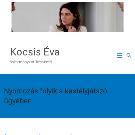
Skip
to
content
Kocsis Éva
önkormányzati képviselő
Nyomozás folyik a kastélyjátszó
ügyében