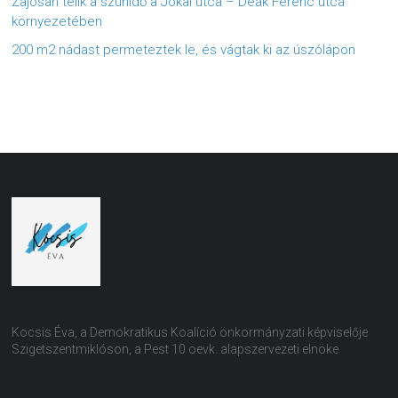
Zajosan telik a szünidő a Jókai utca – Deák Ferenc utca
környezetében
200 m2 nádast permeteztek le, és vágtak ki az úszólápon
Kocsis Éva, a Demokratikus Koalíció önkormányzati képviselője
Szigetszentmiklóson, a Pest 10 oevk. alapszervezeti elnöke