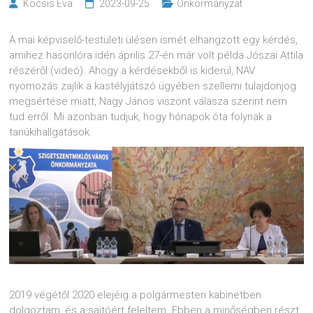
Kocsis Eva
2023-09-25
Önkormányzat
A mai képviselő-testületi ülésen ismét elhangzott egy kérdés,
amihez hasonlóra idén április 27-én már volt példa Jószai Attila
részéről (videó). Ahogy a kérdésekből is kiderül, NAV
nyomozás zajlik a kastélyjátszó ügyében szellemi tulajdonjog
megsértése miatt, Nagy János viszont válasza szerint nem
tud erről. Mi azonban tudjuk, hogy hónapok óta folynak a
tanúkihallgatások.
2019 végétől 2020 elejéig a polgármesteri kabinetben
dolgoztam,
és a sajtóért feleltem. Ebben a minőségben részt